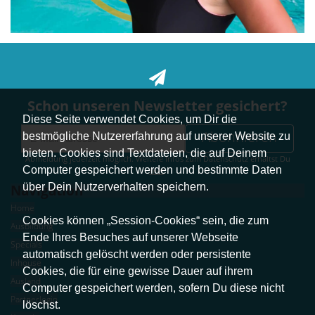
Schon unseren Newsletter gesichert?
Diese Seite verwendet Cookies, um Dir die
Abonnieren
bestmögliche Nutzererfahrung auf unserer Website zu
bieten. Cookies sind Textdateien, die auf Deinem
Abmeldung jederzeit möglich. Weitere Infos zum Datenschutz erhältst Du
Computer gespeichert werden und bestimmte Daten
hier
.
über Dein Nutzerverhalten speichern.
Navigation
Home
Cookies können „Session-Cookies“ sein, die zum
Ausbildung
Ende Ihres Besuches auf unserer Webseite
Specials
automatisch gelöscht werden oder persistente
Inhouse
Cookies, die für eine gewisse Dauer auf ihrem
Ausland
Computer gespeichert werden, sofern Du diese nicht
Partnerlogin
löschst.