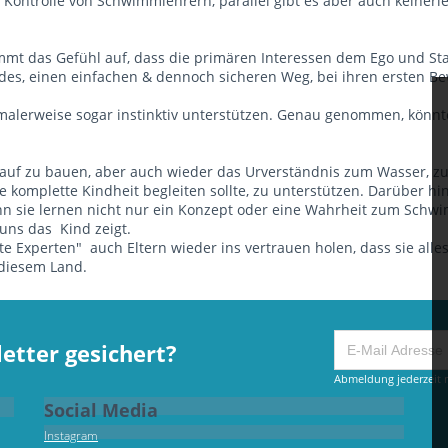
Kontrolle von Schwimmlehrern, parallel gibt es aber auch keinerlei
ommt das Gefühl auf, dass die primären Interessen dem Ego und S
des, einen einfachen & dennoch sicheren Weg, bei ihren ersten 
erweise sogar instinktiv unterstützen. Genau genommen, könnte
 auf zu bauen, aber auch wieder das Urverständnis zum Wasser, 
 komplette Kindheit begleiten sollte, zu unterstützen. Darüber 
nn sie lernen nicht nur ein Konzept oder eine Wahrheit zum Schwi
ns das Kind zeigt.
e Experten" auch Eltern wieder ins vertrauen holen, dass sie alle
 diesem Land.
etter gesichert?
Abmeldung jederzeit m
Social Media
Instagram