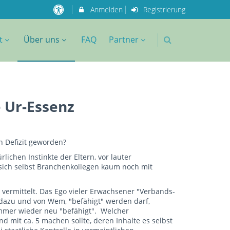
Anmelden
Registrierung
t
Über uns
FAQ
Partner
 Ur-Essenz
n Defizit geworden?
ichen Instinkte der Eltern, vor lauter
sich selbst Branchenkollegen kaum noch mit
ermittelt. Das Ego vieler Erwachsener "Verbands-
dazu und von Wem, "befähigt" werden darf,
immer wieder neu "befähigt". Welcher
 mit ca. 5 machen sollte, deren Inhalte es selbst