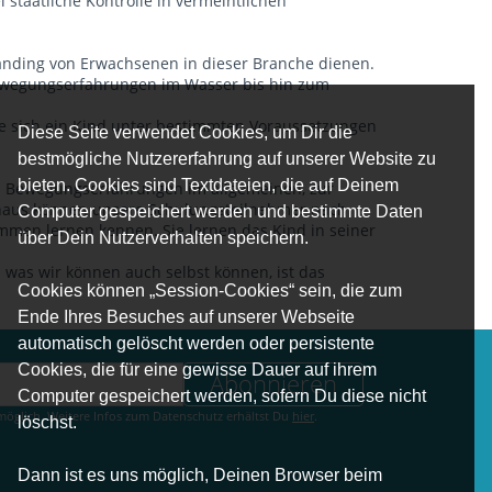
 staatliche Kontrolle in vermeintlichen
tanding von Erwachsenen in dieser Branche dienen.
Bewegungserfahrungen im Wasser bis hin zum
 sich ein Kind unter bestimmten Voraussetzungen
Diese Seite verwendet Cookies, um Dir die
bestmögliche Nutzererfahrung auf unserer Website zu
bieten. Cookies sind Textdateien, die auf Deinem
zu Bewegungserfahrungen im allgemeinen, zur
hinaus können unsere Schulungsteilnehmer nach
Computer gespeichert werden und bestimmte Daten
mmen lernen kennen. Sie lernen das Kind in seiner
über Dein Nutzerverhalten speichern.
s was wir können auch selbst können, ist das
Cookies können „Session-Cookies“ sein, die zum
Ende Ihres Besuches auf unserer Webseite
automatisch gelöscht werden oder persistente
Cookies, die für eine gewisse Dauer auf ihrem
Abonnieren
Computer gespeichert werden, sofern Du diese nicht
öglich. Weitere Infos zum Datenschutz erhältst Du
hier
.
löschst.
Dann ist es uns möglich, Deinen Browser beim